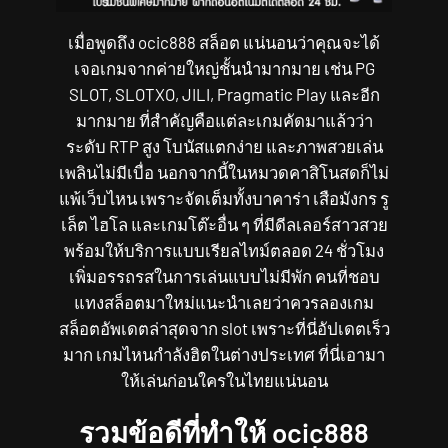
เมื่อพูดถึง ocic888 สล็อต แน่นอนว่าคุณจะได้
เจอเกมจากค่ายใหญ่ชั้นนำมากมาย เช่น PG
SLOT, SLOTXO, JILI, Pragmatic Play และอีก
มากมาย ที่สำคัญคือแต่ละเกมคัดมาแล้วว่า
ระดับ RTP สูง โบนัสแตกง่าย และภาพสวยเล่น
เพลินไม่มีเบื่อ นอกจากนี้ในหมวดคาสิโนสดก็ไม่
แพ้เว็บไหน เพราะจัดเต็มทั้งบาคาร่า เสือมังกร รู
เล็ต ไฮโล และเกมโต๊ะอื่น ๆ ที่มีดีลเลอร์สาวสวย
พร้อมให้บริการแบบเรียลไทม์ตลอด 24 ชั่วโมง
เพิ่มอรรถรสในการเล่นแบบไม่มีพัก คนที่ชอบ
แทงสล็อตมาใหม่แนะนำเลยว่าควรลองเกม
สล็อตอัพเดตล่าสุดจาก slot เพราะที่นี่อัปเดตเร็ว
มาก เกมไหนกำลังฮิตในต่างประเทศ ที่นี่เอามา
ให้เล่นก่อนใครในไทยแน่นอน
รวมข้อดีที่ทำให้ ocic888