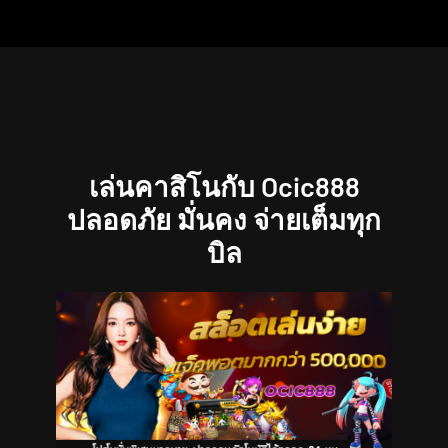
เล่นคาสิโนกับ Ocic888
ปลอดภัย มั่นคง จ่ายเต็มทุก
บิล