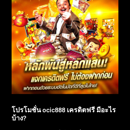
โปรโมชั่น ocic888 เครดิตฟรี มีอะไร
บ้าง?