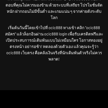
ตอบที่คุณไม่ควรมองข้าม ด้วยระบบที่เสถียร โปรโมชั่นจัด
หนัก ฝากถอนไม่มีขั้นต่ำ และเกมแน่น ๆ จากค่ายดังระดับ
โลก
เริ่มต้นวันนี้โดยเข้าไปที่ ocic888 ทางเข้า คลิก “ocic888
สมัคร” แล้วล็อกอินผ่าน ocic888 login เพื่อรับเครดิตฟรีและ
เปิดประสบการณ์เดิมพันแบบไม่เหมือนใคร โอกาสทองอยู่
ตรงหน้า อย่ารอช้า! ทดลองด้วยตัวเอง แล้วคุณจะรู้ว่า
ocic888 เว็บตรง คือคลังเงินจริงที่นักเดิมพันตัวจริงไม่ควร
พลาด!