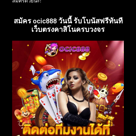
สมัครด้วยนะ!
สมัคร ocic888 วันนี้ รับโบนัสฟรีทันที
เว็บตรงคาสิโนครบวงจร