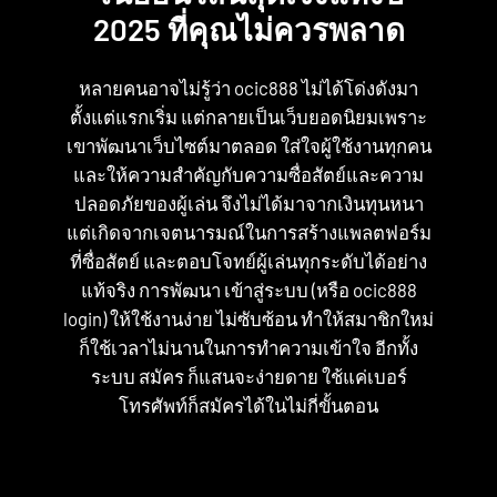
2025 ที่คุณไม่ควรพลาด
หลายคนอาจไม่รู้ว่า ocic888 ไม่ได้โด่งดังมา
ตั้งแต่แรกเริ่ม แต่กลายเป็นเว็บยอดนิยมเพราะ
เขาพัฒนาเว็บไซต์มาตลอด ใส่ใจผู้ใช้งานทุกคน
และให้ความสำคัญกับความซื่อสัตย์และความ
ปลอดภัยของผู้เล่น จึงไม่ได้มาจากเงินทุนหนา
แต่เกิดจากเจตนารมณ์ในการสร้างแพลตฟอร์ม
ที่ซื่อสัตย์ และตอบโจทย์ผู้เล่นทุกระดับได้อย่าง
แท้จริง การพัฒนา เข้าสู่ระบบ (หรือ ocic888
login) ให้ใช้งานง่าย ไม่ซับซ้อน ทำให้สมาชิกใหม่
ก็ใช้เวลาไม่นานในการทำความเข้าใจ อีกทั้ง
ระบบ สมัคร ก็แสนจะง่ายดาย ใช้แค่เบอร์
โทรศัพท์ก็สมัครได้ในไม่กี่ขั้นตอน