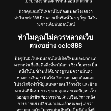
ใบรับรองจากองค์กรพนันออนไลน์สากล
ด้วยคุณสมบัติเหล่านี้ไม่ต้องแปลกใจเลยว่า
ทำไม ocic888 ถึงกลายเป็นชื่อที่ใคร ๆ ก็พูดถึงใน
วงการเดิมพันออนไลน์
ทำไมคุณไม่ควรพลาดเว็บ
ตรงอย่าง ocic888
ปัจจุบันมีเว็บพนันออนไลน์เปิดใหม่เยอะมาก แต่
ความน่าเชื่อถือคือสิ่งที่หาได้ยาก ซึ่ง
เว็บตรง
เป็น
หนึ่งในไม่กี่เว็บที่ได้มาตรฐาน มีความมั่นคง
ทางการเงินสูง เปิดให้บริการอย่างถูกต้องและ
โปร่งใสจึงทำให้ผู้เล่นหลายคนไว้วางใจ และย้าย
มาเล่นที่นี่แบบยาว ๆ หากคุณเคยเจอปัญหาเว็บ
ล็อกยูส ล่าช้าเรื่องการจ่ายเงิน หรือบริการหลัง
การขายแย่ เปลี่ยนมาเล่นแล้วคุณจะรู้เลยว่า
ความสบายใจในการเล่นเดิมพันเป็นยังไง สิ่งที่