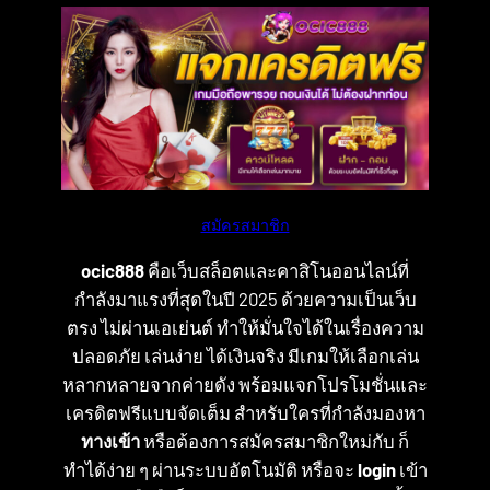
สมัครสมาชิก
ocic888
คือเว็บสล็อตและคาสิโนออนไลน์ที่
กำลังมาแรงที่สุดในปี 2025 ด้วยความเป็นเว็บ
ตรง ไม่ผ่านเอเย่นต์ ทำให้มั่นใจได้ในเรื่องความ
ปลอดภัย เล่นง่าย ได้เงินจริง มีเกมให้เลือกเล่น
หลากหลายจากค่ายดัง พร้อมแจกโปรโมชั่นและ
เครดิตฟรีแบบจัดเต็ม สำหรับใครที่กำลังมองหา
ทางเข้า
หรือต้องการสมัครสมาชิกใหม่กับ ก็
ทำได้ง่าย ๆ ผ่านระบบอัตโนมัติ หรือจะ
login
เข้า