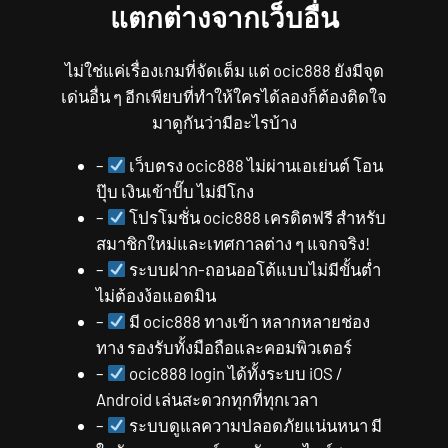
แตกต่างจากเว็บอื่น
ไม่ใช่แค่เรื่องเกมที่จัดเต็ม แต่ ocic888 ยังมีจุด
เด่นอื่น ๆ อีกเพียบที่ทำให้ใครได้ลองก็ต้องติดใจ
มาดูกันว่ามีอะไรบ้าง
–
เว็บตรง ocic888 ไม่ผ่านเอเย่นต์ โอน
ปุ๊บ เงินเข้าปั๊บ ไม่มีโกง
–
โปรโมชั่น ocic888 เครดิตฟรี สำหรับ
สมาชิกใหม่และเทศกาลต่าง ๆ แจกจริง!
–
ระบบฝาก-ถอนออโต้แบบไม่มีขั้นต่ำ
ไม่ต้องง้อแอดมิน
–
มี ocic888 ทางเข้า หลากหลายช่อง
ทาง รองรับทั้งมือถือและคอมพิวเตอร์
–
ocic888 login ได้ทั้งระบบ iOS /
Android เล่นสะดวกทุกที่ทุกเวลา
–
ระบบดูแลความปลอดภัยแน่นหนา มี