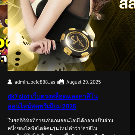
admin_ocic888_asia
August 29, 2025
dk7 slot เว็บตรงสล็อตและคาสิโน
ออนไลน์สุดพรีเมียม 2025
ในยุคดิจิทัลที่การเล่นเกมออนไลน์ได้กลายเป็นส่วน
หนึ่งของไลฟ์สไตล์คนรุ่นใหม่ คำว่า “คาสิโน