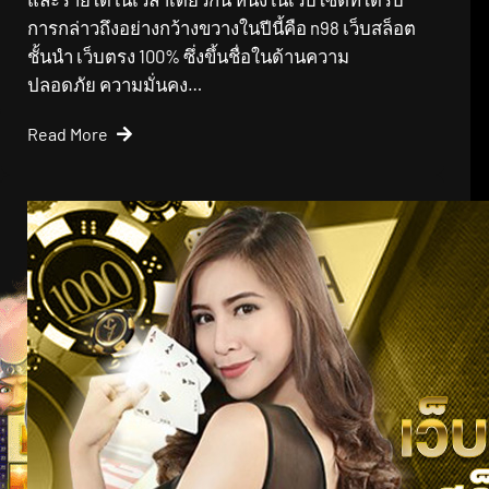
การกล่าวถึงอย่างกว้างขวางในปีนี้คือ n98 เว็บสล็อต
ชั้นนำ เว็บตรง 100% ซึ่งขึ้นชื่อในด้านความ
ปลอดภัย ความมั่นคง…
Read More