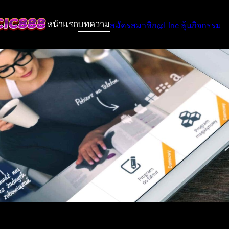
หน้าแรก
บทความ
สมัครสมาชิก
@Line ลุ้นกิจกรรม