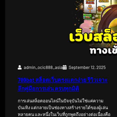
admin_ocic888_asia
September 12, 2025
789bat สล็อตเว็บตรงแตกง่าย รีวิวเจาะ
ลึกคู่มือการเล่น ครบทุกมิติ
การเล่นสล็อตออนไลน์ในปัจจุบันไม่ใช่แค่ความ
บันเทิง แต่กลายเป็นช่องทางสร้างรายได้ของผู้เล่น
หลายคน และหนึ่งในเว็บที่ถูกพูดถึงอย่างต่อเนื่องคือ