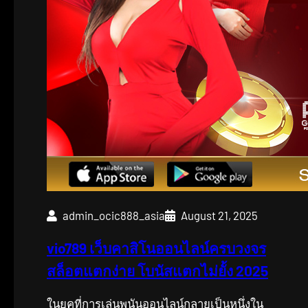
admin_ocic888_asia
August 21, 2025
vio789 เว็บคาสิโนออนไลน์ครบวงจร
สล็อตแตกง่าย โบนัสแตกไม่ยั้ง 2025
ในยุคที่การเล่นพนันออนไลน์กลายเป็นหนึ่งใน