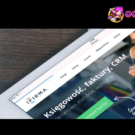
Skip
to
content