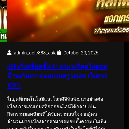
admin_ocic888_asia
October 20, 2025
n98 เว็บสล็อตชั้นนำ มาแรงที่สุดในตอน
นี้ รองรับฝากถอนผ่านทรูวอเลท เว็บตรง
100%
ในยุคที่เทคโนโลยีและโลกดิจิทัลพัฒนาอย่างต่อ
เนื่อง การเล่นเกมสล็อตออนไลน์ได้กลายเป็น
กิจกรรมยอดนิยมที่ได้รับความสนใจจากผู้คน
จำนวนมาก เนื่องจากสามารถมอบทั้งความบันเทิง
และรายได้ในเวลาเดียวกัน หนึ่งในเว็บไซต์ที่ได้รับ