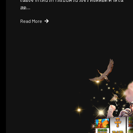
สด…
Read More