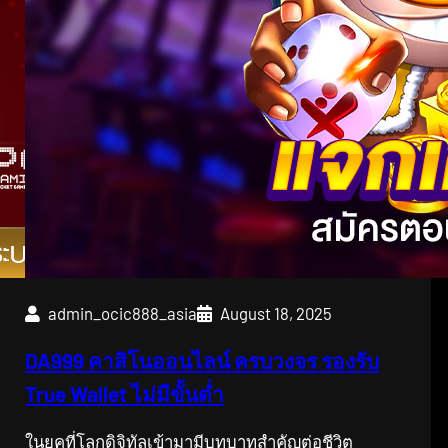
admin_ocic888_asia
August 18, 2025
DA999 คาสิโนออนไลน์ ครบวงจร รองรับ
True Wallet ไม่มีขั้นต่ำ
ในยุคที่โลกดิจิทัลเข้ามามีบทบาทสำคัญต่อชีวิต